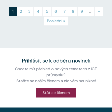
Aktuální stránka
Page
Page
Page
Page
Page
Page
Page
Page
Následuj
1
2
3
4
5
6
7
8
9
…
››
Poslední stránka
Poslední »
Přihlásit se k odběru novinek
Chcete mít přehled o nových tématech z ICT
průmyslu?
Staňte se naším členem a nic vám neunikne!
Stát se členem