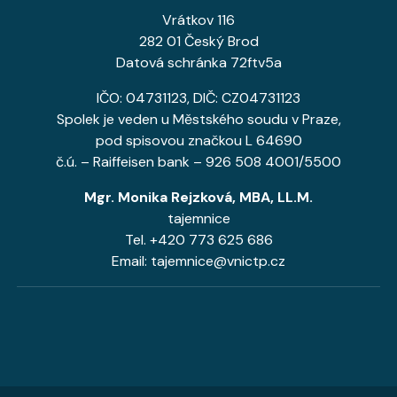
Vrátkov 116
282 01 Český Brod
Datová schránka 72ftv5a
IČO: 04731123, DIČ: CZ04731123
Spolek je veden u Městského soudu v Praze,
pod spisovou značkou L 64690
č.ú. – Raiffeisen bank – 926 508 4001/5500
Mgr. Monika Rejzková, MBA, LL.M.
tajemnice
Tel. +420 773 625 686
Email: tajemnice@vnictp.cz