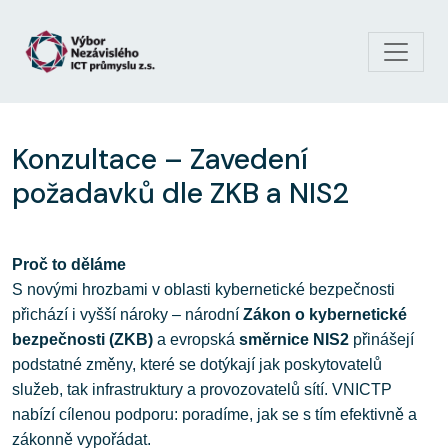
Přejít k hlavnímu obsahu
Konzultace – Zavedení
požadavků dle ZKB a NIS2
Proč to děláme
S novými hrozbami v oblasti kybernetické bezpečnosti
přichází i vyšší nároky – národní
Zákon o kybernetické
bezpečnosti (ZKB)
a evropská
směrnice NIS2
přinášejí
podstatné změny, které se dotýkají jak poskytovatelů
služeb, tak infrastruktury a provozovatelů sítí. VNICTP
nabízí cílenou podporu: poradíme, jak se s tím efektivně a
zákonně vypořádat.