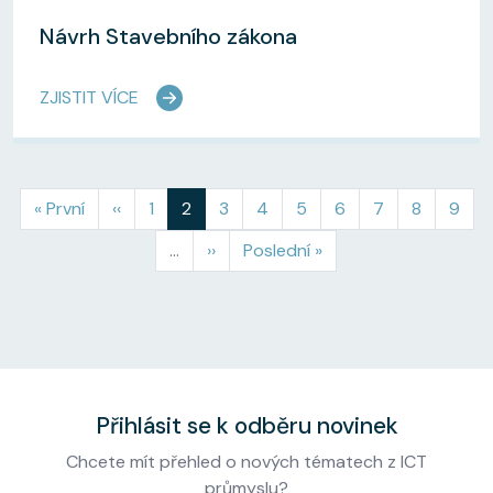
Návrh Stavebního zákona
ZJISTIT VÍCE
Pagination
First page
Předchozí stránka
Page
Aktuální stránka
Page
Page
Page
Page
Page
Page
Page
« První
‹‹
1
2
3
4
5
6
7
8
9
Následující stránka
Poslední stránka
…
››
Poslední »
Přihlásit se k odběru novinek
Chcete mít přehled o nových tématech z ICT
průmyslu?