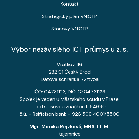
Kontakt
Strategický plán VNICTP
Stanovy VNICTP
Výbor nezávislého ICT průmyslu z. s.
Vrátkov 116
282 01 Český Brod
Datová schránka 72ftv5a
IČO: 04731123, DIČ: CZ04731123
Spolek je veden u Městského soudu v Praze,
pod spisovou značkou L 64690
č.ú. – Raiffeisen bank – 926 508 4001/5500
Mgr. Monika Rejzková, MBA, LL.M.
tajemnice