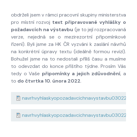
obdrželi jsem v rámci pracovní skupiny ministerstva
pro místní rozvoj
text připravované vyhlášky o
požadavcích na výstavbu
(je to její rozpracovaná
verze, nejedná se o mezirezortní připomínkové
řízení). Byli jsme za HK ČR vyzváni k zaslání návrhů
na konkrétní úpravy textu (ideálně formou revizí).
Bohužel jsme na to nedostali příliš času a musíme
to odevzdat do konce příštího týdne. Prosím Vás
tedy o Vaše
připomínky a jejich zdůvodnění
, a
to
do čtvrtka 10. února 2022
.
navrhvyhlaskyopozadavcichnavystavbu03022022
navrhvyhlaskyopozadavcichnavystavbu03022022p