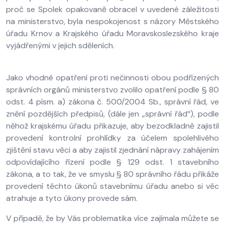
proč se Spolek opakovaně obracel v uvedené záležitosti
na ministerstvo, byla nespokojenost s názory Městského
úřadu Krnov a Krajského úřadu Moravskoslezského kraje
vyjádřenými v jejich sděleních.
Jako vhodné opatření proti nečinnosti obou podřízených
správních orgánů ministerstvo zvolilo opatření podle § 80
odst. 4 písm. a) zákona č. 500/2004 Sb., správní řád, ve
znění pozdějších předpisů, (dále jen „správní řád“), podle
něhož krajskému úřadu přikazuje, aby bezodkladně zajistil
provedení kontrolní prohlídky za účelem spolehlivého
zjištění stavu věci a aby zajistil zjednání nápravy zahájením
odpovídajícího řízení podle § 129 odst. 1 stavebního
zákona, a to tak, že ve smyslu § 80 správního řádu přikáže
provedení těchto úkonů stavebnímu úřadu anebo si věc
atrahuje a tyto úkony provede sám.
V případě, že by Vás problematika více zajímala můžete se