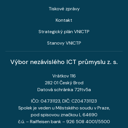
Tiskové zprávy
Kontakt
Strategický plán VNICTP
Stanovy VNICTP
Výbor nezávislého ICT průmyslu z. s.
Vrátkov 116
282 01 Český Brod
Datová schránka 72ftv5a
IČO: 04731123, DIČ: CZ04731123
Spolek je veden u Městského soudu v Praze,
pod spisovou značkou L 64690
č.ú. – Raiffeisen bank – 926 508 4001/5500