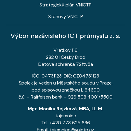
Strategický plán VNICTP
Stanovy VNICTP
Výbor nezávislého ICT průmyslu z. s.
Vrátkov 116
282 01 Český Brod
Datová schránka 72ftv5a
IČO: 04731123, DIČ: CZ04731123
Spolek je veden u Městského soudu v Praze,
pod spisovou značkou L 64690
č.ú. – Raiffeisen bank – 926 508 4001/5500
Mgr. Monika Rejzková, MBA, LL.M.
tajemnice
Tel. +420 773 625 686
Email: tajemnice@vnictp.cz