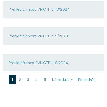
Přehled činnosti VNICTP č. 10/2024
Přehled činnosti VNICTP č. 9/2024
Přehled činností VNICTP č. 8/2024
Pagination
Aktuální stránka
Page
Page
Page
Page
Následující stránka
Poslední stránka
1
2
3
4
5
Následující ›
Poslední »