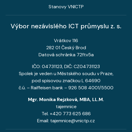
Stanovy VNICTP
Výbor nezávislého ICT průmyslu z. s.
Vrátkov 116
282 01 Český Brod
Datová schránka 72ftv5a
IČO: 04731123, DIČ: CZ04731123
Spolek je veden u Městského soudu v Praze,
pod spisovou značkou L 64690
č.ú. – Raiffeisen bank – 926 508 4001/5500
Mgr. Monika Rejzková, MBA, LL.M.
tajemnice
Tel. +420 773 625 686
Email: tajemnice@vnictp.cz