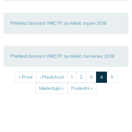
Přehled činnosti VNICTP za měsíc srpen 2018
Přehled činnosti VNICTP za měsíc červenec 2018
Pagination
First page
Předchozí stránka
Page
Page
Page
Aktuální strán
Page
« První
‹ Předchozí
1
2
3
4
5
Následující stránka
Poslední stránka
Následující ›
Poslední »