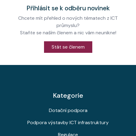
Přihlásit se k odběru novinek
Chcete mít přehled o nových tématech z ICT
průmyslu?
Staňte se naším členem a nic vám neunikne!
Stát se členem
Kategorie
Dotační podpora
Podpora výstavby ICT infrastruktury
Regulace