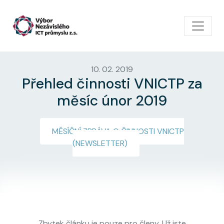
Přejít k hlavnímu obsahu
10. 02. 2019
Přehled činnosti VNICTP za
měsíc únor 2019
MĚSÍČNÍ ZPRÁVA O ČINNOSTI VNICTP
(NEWSLETTER)
Zbytek článku je pouze pro členy. Už jste