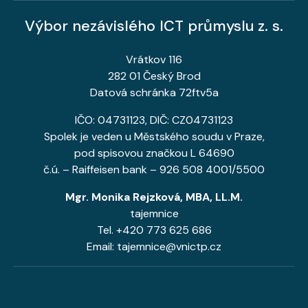
Výbor nezávislého ICT průmyslu z. s.
Vrátkov 116
282 01 Český Brod
Datová schránka 72ftv5a
IČO: 04731123, DIČ: CZ04731123
Spolek je veden u Městského soudu v Praze,
pod spisovou značkou L 64690
č.ú. – Raiffeisen bank – 926 508 4001/5500
Mgr. Monika Rejzková, MBA, LL.M.
tajemnice
Tel. +420 773 625 686
Email: tajemnice@vnictp.cz