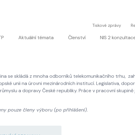
User account men
Tiskové zprávy
Re
igation
TP
Aktuální témata
Členství
NIS 2 konzultac
upina se skládá z mnoha odborníků telekomunikačního trhu, zah
pské unii na úrovni mezinárodních institucí. Legislativa, dopo
ůmyslu a dopravy České republiky. Práce v pracovní skupině
ny pouze členy výboru (po přihlášení).