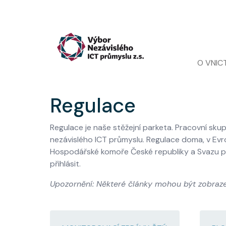
Přejít k hlavnímu obsahu
Main nav
O VNIC
Regulace
Regulace je naše stěžejní parketa. Pracovní sk
nezávislého ICT průmyslu. Regulace doma, v Evro
Hospodářské komoře České republiky a Svazu pr
přihlásit.
Upozornění: Některé články mohou být zobraze