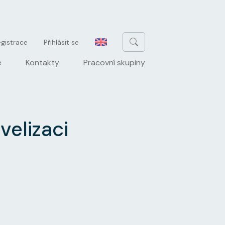
u
gistrace
Přihlásit se
e
Kontakty
Pracovní skupiny
elizaci