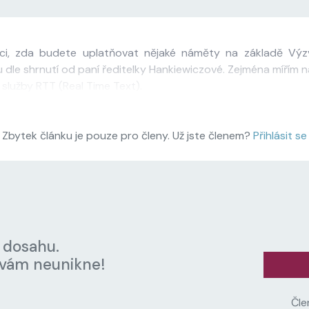
ci, zda budete uplatňovat nějaké náměty na základě Vý
u dle shrnutí od paní ředitelky Hankiewiczové. Zejména mířím 
lužby RTT (Real Time Text).
Zbytek článku je pouze pro členy. Už jste členem?
Přihlásit se
 dosahu.
 vám neunikne!
Čle