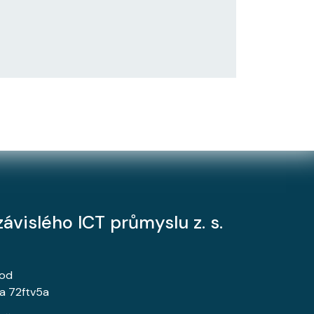
ávislého ICT průmyslu z. s.
rod
a 72ftv5a