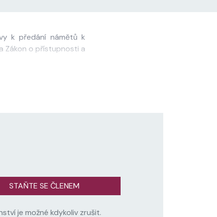
zvy k předání námětů k
na Zákon o přístupnosti a
STAŇTE SE ČLENEM
nství je možné kdykoliv zrušit.