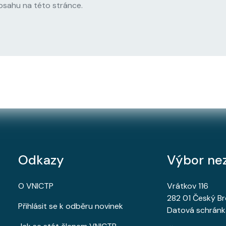
bsahu na této stránce.
Odkazy
Výbor nez
O VNICTP
Vrátkov 116
282 01 Český B
Přihlásit se k odběru novinek
Datová schránk