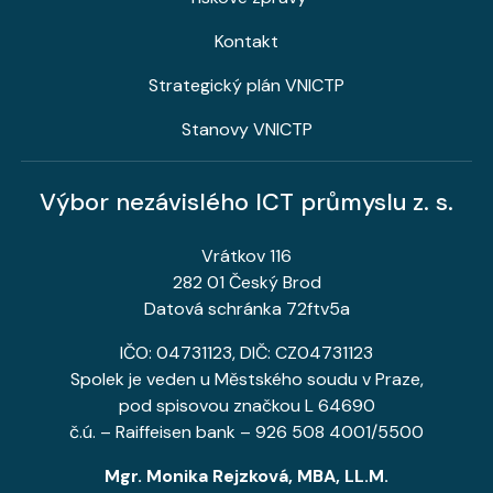
Kontakt
Strategický plán VNICTP
Stanovy VNICTP
Výbor nezávislého ICT průmyslu z. s.
Vrátkov 116
282 01 Český Brod
Datová schránka 72ftv5a
IČO: 04731123, DIČ: CZ04731123
Spolek je veden u Městského soudu v Praze,
pod spisovou značkou L 64690
č.ú. – Raiffeisen bank – 926 508 4001/5500
Mgr. Monika Rejzková, MBA, LL.M.