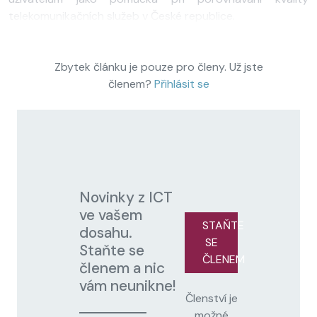
telekomunikačních služeb v České republice.
Zbytek článku je pouze pro členy. Už jste
členem?
Přihlásit se
Novinky z ICT
ve vašem
STAŇTE
dosahu.
SE
Staňte se
ČLENEM
členem a nic
vám neunikne!
Členství je
možné