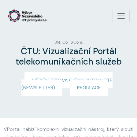
Přejít k hlavnímu obsahu
29. 02. 2024
ČTU: Vizualizační Portál
telekomunikačních služeb
MĚSÍČNÍ ZPRÁVA O ČINNOSTI VNICTP
(NEWSLETTER)
REGULACE
VPortal nabízí komplexní vizualizační nástroj, který slouží
uživatelům jako pomůcka při porovnávání kvality