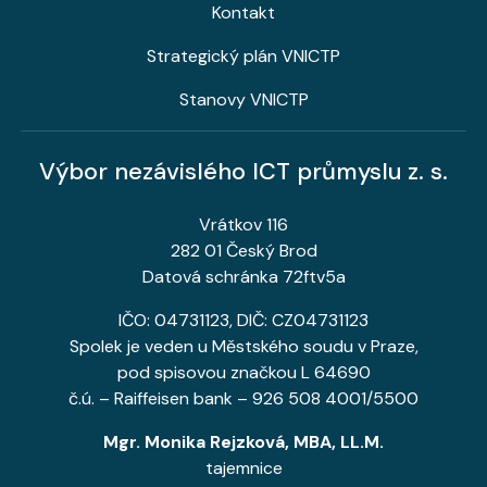
Kontakt
Strategický plán VNICTP
Stanovy VNICTP
Výbor nezávislého ICT průmyslu z. s.
Vrátkov 116
282 01 Český Brod
Datová schránka 72ftv5a
IČO: 04731123, DIČ: CZ04731123
Spolek je veden u Městského soudu v Praze,
pod spisovou značkou L 64690
č.ú. – Raiffeisen bank – 926 508 4001/5500
Mgr. Monika Rejzková, MBA, LL.M.
tajemnice