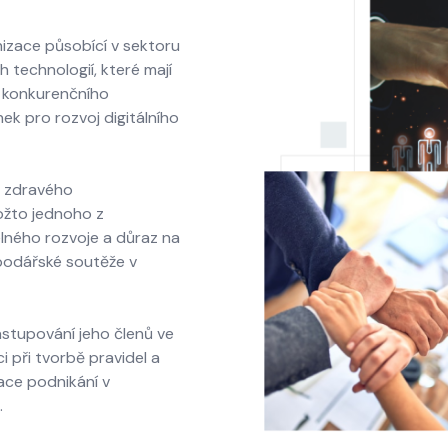
izace působící v sektoru
 technologií, které mají
i konkurenčního
ek pro rozvoj digitálního
j zdravého
ožto jednoho z
elného rozvoje a důraz na
podářské soutěže v
zastupování jeho členů ve
 při tvorbě pravidel a
lace podnikání v
.