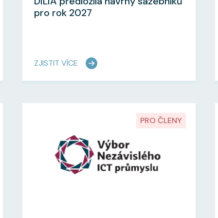
DILIA předložila návrhy sazebníků
pro rok 2027
ZJISTIT VÍCE
PRO ČLENY