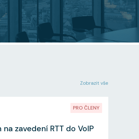
Zobrazit vše
PRO ČLENY
h na zavedení RTT do VoIP