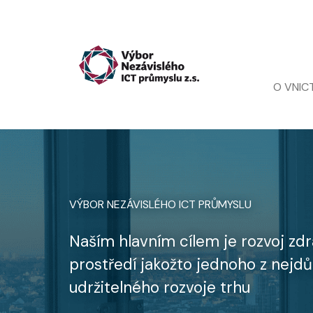
Přejít k hlavnímu obsahu
Main nav
O VNIC
VÝBOR NEZÁVISLÉHO ICT PRŮMYSLU
Naším hlavním cílem je rozvoj z
prostředí jakožto jednoho z nejdů
udržitelného rozvoje trhu