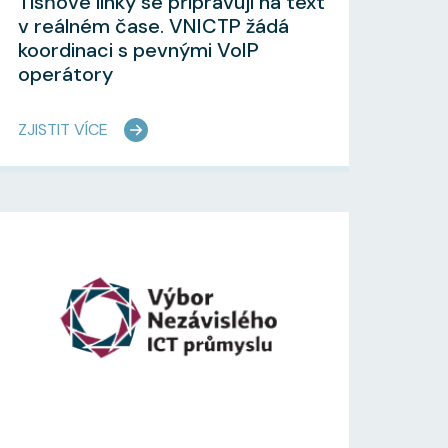
Tísňové linky se připravují na text
v reálném čase. VNICTP žádá
koordinaci s pevnými VoIP
operátory
ZJISTIT VÍCE