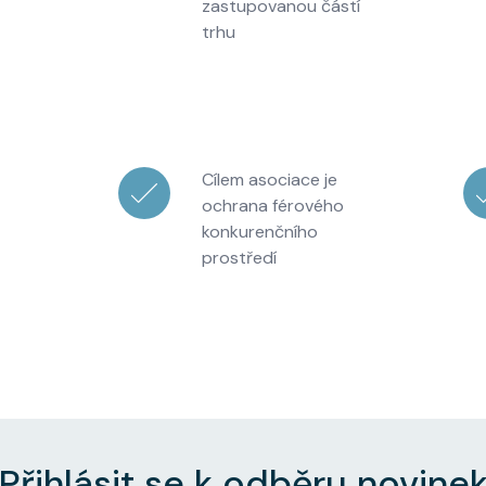
zastupovanou částí
trhu
Cílem asociace je
ochrana férového
konkurenčního
prostředí
Přihlásit se k odběru novine