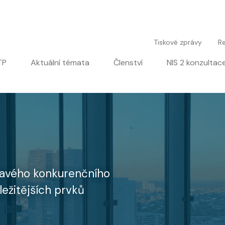
User account men
Tiskové zprávy
Re
igation
TP
Aktuální témata
Členství
NIS 2 konzultac
dravého konkurenčního
ležitějších prvků