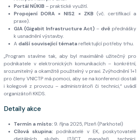
Portál NÚKIB
– praktické využití.
Propojení DORA × NIS2 × ZKB
(vč. certifikací a
praxe).
GIA (Gigabit Infrastructure Act)
–
dvě
přednášky
k usnadnění výstavby.
A
další související témata
reflektující potřeby trhu.
„Program stavíme tak, aby byl maximálně užitečný pro
podnikatele v elektronických komunikacích – konkrétní,
srozumitelný a okamžitě použitelný v praxi. Zvýhodnění 1+1
pro členy VNICTP má pomoci, aby se na konferenci dostali
i kolegové z provozu – administrátoři či technici,“ uvádí
organizátoři KKDS.
Detaily akce
Termín a místo:
9. října 2025, Plzeň (Parkhotel)
Cílová skupina:
podnikatelé v EK, poskytovatelé
digitálních služeb, IT/ICT manažeři, technici,