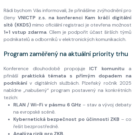
Rádi bychom Vás informovali, že přinášíme zvýhodnění pro
členy
VNICTP z.s. na konferenci
Kam kráčí digitální
sítě (KKDS)
mimo oficiální registraci je otevřena možnost
1+1 vstup zdarma
. Cílem je podpořit účast širších týmů
podnikatelů a odborníků v elektronických komunikacích.
Program zaměřený na aktuální priority trhu
Konference dlouhodobě propojuje
ICT komunitu
a
přináší
praktická témata s přímým dopadem na
podnikání
v digitálních službách. Plzeňský ročník 2025
nabídne „nabušený“ program postavený na konkrétních
tezích:
RLAN / Wi-Fi v pásmu 6 GHz
– stav a vývoj debaty
na evropské scéně.
Kybernetická bezpečnost po účinnosti ZKB
– co
řešit bezprostředně.
Analýza rizik pro ZKB.