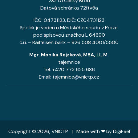
282 01 Český Brod
Datová schránka 72ftv5a
IČO: 04731123, DIČ: CZ04731123
Spolek je veden u Městského soudu v Praze,
pod spisovou značkou L 64690
č.ú. – Raiffeisen bank – 926 508 4001/5500
Mgr. Monika Rejzková, MBA, LL.M.
tajemnice
Tel. +420 773 625 686
Email: tajemnice@vnictp.cz
Copyright © 2026, VNICTP | Made with ❤ by
DigiFeel