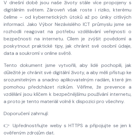
V dnešní době jsou naše životy stále více propojeny s
digitálním světem. Zároveň však roste i riziko, kterému
čelíme – od kybernetických útoků až po úniky citlivých
informací. Jako Výbor Nezávislého ICT průmyslu jsme se
rozhodli reagovat na potřebu vzdělávání veřejnosti o
bezpečnosti na internetu. Cílem je zvýšit povědomí a
poskytnout praktické tipy, jak chránit své osobní údaje,
data a soukromí v online světě.
Tento dokument jsme vytvořili, aby lidé pochopili, jak
důležité je chránit své digitální životy, a aby měli přístup ke
srozumitelným a snadno aplikovatelným radám, které jim
pomohou předcházet rizikům. Věříme, že prevence a
vzdělání jsou klíčem k bezpečnějšímu používání internetu,
a proto je tento materiál volně k dispozici pro všechny.
Doporučení zahrnují:
👉 Upřednostňujte weby s HTTPS a připojujte se jen k
ověřeným zdrojům dat.