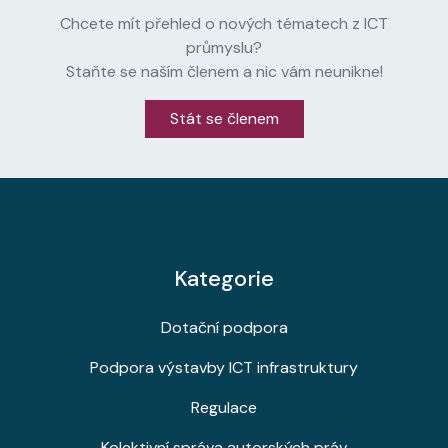
Chcete mít přehled o nových tématech z ICT
průmyslu?
Staňte se naším členem a nic vám neunikne!
Stát se členem
Kategorie
Dotační podpora
Podpora výstavby ICT infrastruktury
Regulace
Kolektivní správa autorských práv