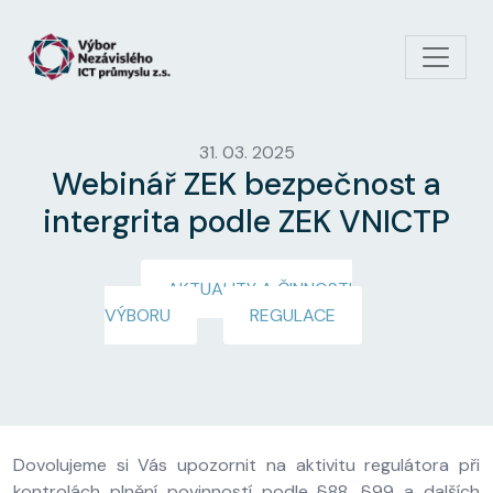
Přejít k hlavnímu obsahu
31. 03. 2025
Webinář ZEK bezpečnost a
intergrita podle ZEK VNICTP
AKTUALITY A ČINNOSTI
VÝBORU
REGULACE
Dovolujeme si Vás upozornit na aktivitu regulátora při
kontrolách plnění povinností podle §88, §99 a dalších