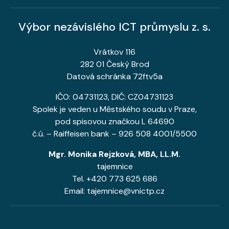
Výbor nezávislého ICT průmyslu z. s.
Vrátkov 116
282 01 Český Brod
Datová schránka 72ftv5a
IČO: 04731123, DIČ: CZ04731123
Spolek je veden u Městského soudu v Praze,
pod spisovou značkou L 64690
č.ú. – Raiffeisen bank – 926 508 4001/5500
Mgr. Monika Rejzková, MBA, LL.M.
tajemnice
Tel. +420 773 625 686
Email: tajemnice@vnictp.cz