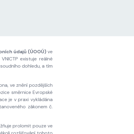
bních údajů (ÚOOÚ)
ve
VNICTP existuje reálné
 soudního dohledu, a tím
ona, ve znění pozdějších
ozice směrnice Evropské
ace je v praxi vykládána
stanoveného zákonem č.
ožňuje prolomit pouze ve
koli rozšiřování tohoto