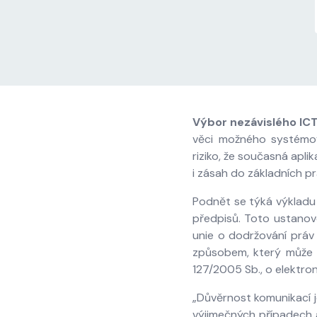
Výbor nezávislého IC
věci možného systémové
riziko, že současná apl
i zásah do základních pr
Podnět se týká výkladu 
předpisů. Toto ustanov
unie o dodržování práv 
způsobem, který může v
127/2005 Sb., o elektro
„Důvěrnost komunikací j
výjimečných případech 