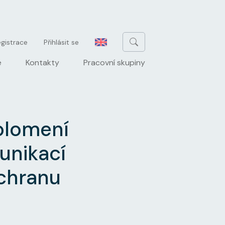
u
gistrace
Přihlásit se
e
Kontakty
Pracovní skupiny
rolomení
unikací
chranu