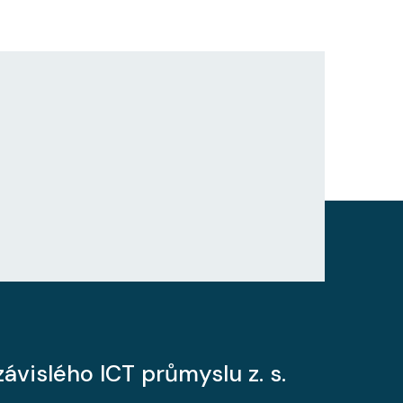
ávislého ICT průmyslu z. s.