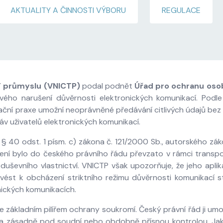
AKTUALITY A ČINNOSTI VÝBORU
REGULACE
T průmyslu (VNICTP)
podal podnět
Úřad pro ochranu oso
ho narušení důvěrnosti elektronických komunikací. Podle 
ikační praxe umožní neoprávněné předávání citlivých údajů bez
áv uživatelů elektronických komunikací.
§ 40 odst. 1 písm. c) zákona č. 121/2000 Sb., autorského zák
ení bylo do českého právního řádu převzato v rámci transp
duševního vlastnictví. VNICTP však upozorňuje, že jeho aplik
ést k obcházení striktního režimu důvěrnosti komunikací 
nických komunikacích.
e základním pilířem ochrany soukromí. Český právní řád ji um
a zásadně pod soudní nebo obdobně přísnou kontrolou. Jaké