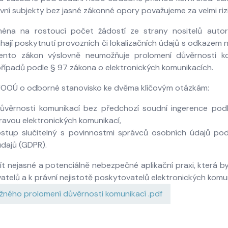
í subjekty bez jasné zákonné opory považujeme za velmi rizi
éna na rostoucí počet žádostí ze strany nositelů autor
hají poskytnutí provozních či lokalizačních údajů s odkazem 
nto zákon výslovně neumožňuje prolomení důvěrnosti ko
řípadů podle § 97 zákona o elektronických komunikacích.
ÚOOÚ o odborné stanovisko ke dvěma klíčovým otázkám:
důvěrnosti komunikací bez předchozí soudní ingerence pod
ravou elektronických komunikací,
stup slučitelný s povinnostmi správců osobních údajů pod
dajů (GDPR).
ít nejasné a potenciálně nebezpečné aplikační praxi, která 
atelů a k právní nejistotě poskytovatelů elektronických komun
žného prolomení důvěrnosti komunikací .pdf