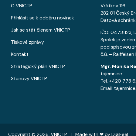
O VNICTP
Vrátkov 116
282 01 Český B
Přihlásit se k odběru novinek
Datová schránk
Jak se stát členem VNICTP
IČO: 04731123, 
Spolek je veden
Tiskové zprávy
pod spisovou z
Kontakt
č.ú. – Raiffeis
Strategický plán VNICTP
Mgr. Monika Re
tajemnice
Stanovy VNICTP
Tel. +420 773 
Email: tajemnic
Copyright © 2026, VNICTP | Made with ❤ by
DigiFeel