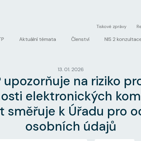
User account men
Tiskové zprávy
Re
igation
TP
Aktuální témata
Členství
NIS 2 konzultac
13. 01. 2026
upozorňuje na riziko p
osti elektronických kom
t směřuje k Úřadu pro o
osobních údajů