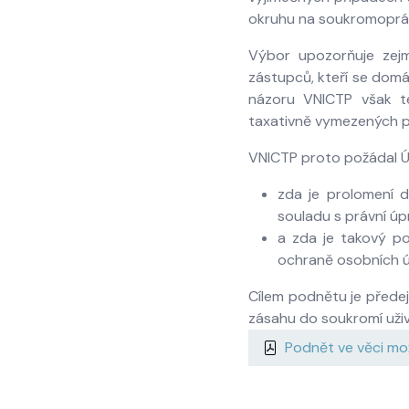
okruhu na soukromoprávn
Výbor upozorňuje zejm
zástupců, kteří se domá
názoru VNICTP však te
taxativně vymezených p
VNICTP proto požádal 
zda je prolomení 
souladu s právní úp
a zda je takový po
ochraně osobních ú
Cílem podnětu je předej
zásahu do soukromí uživ
Podnět ve věci mo