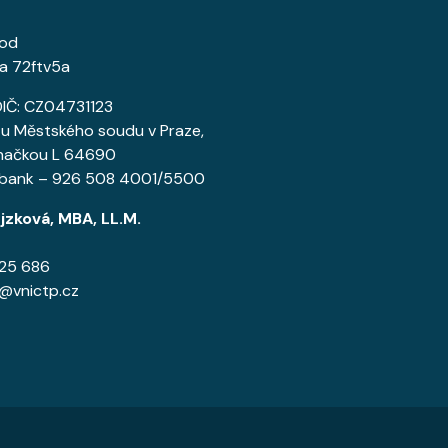
rod
a 72ftv5a
DIČ: CZ04731123
 u Městského soudu v Praze,
načkou L 64690
en bank – 926 508 4001/5500
jzková, MBA, LL.M.
625 686
e@vnictp.cz