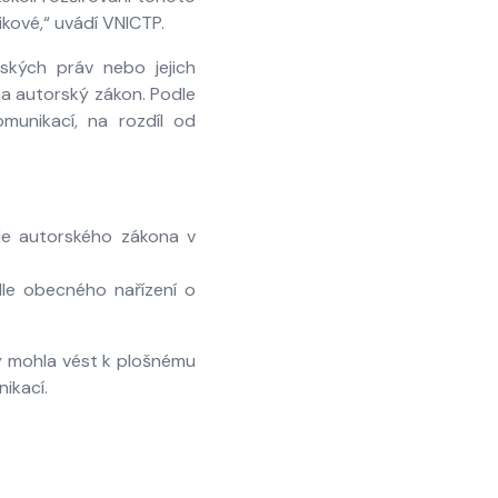
kové,“ uvádí VNICTP.
ských práv nebo jejich
na autorský zákon. Podle
munikací, na rozdíl od
le autorského zákona v
le obecného nařízení o
by mohla vést k plošnému
ikací.