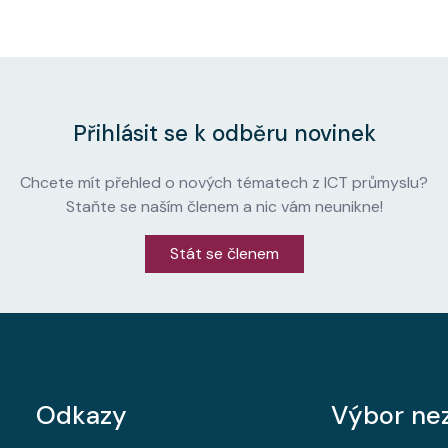
Přihlásit se k odběru novinek
Chcete mít přehled o nových tématech z ICT průmyslu?
Staňte se naším členem a nic vám neunikne!
Stát se členem
Odkazy
Výbor nez