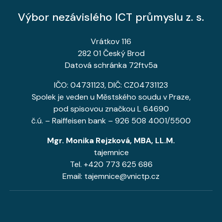
Výbor nezávislého ICT průmyslu z. s.
Vrátkov 116
282 01 Český Brod
Datová schránka 72ftv5a
IČO: 04731123, DIČ: CZ04731123
Spolek je veden u Městského soudu v Praze,
pod spisovou značkou L 64690
č.ú. – Raiffeisen bank – 926 508 4001/5500
Mgr. Monika Rejzková, MBA, LL.M.
tajemnice
Tel. +420 773 625 686
Email: tajemnice@vnictp.cz