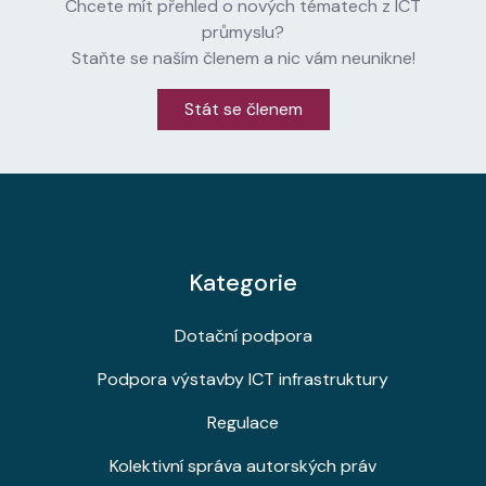
Chcete mít přehled o nových tématech z ICT
průmyslu?
Staňte se naším členem a nic vám neunikne!
Stát se členem
Kategorie
Dotační podpora
Podpora výstavby ICT infrastruktury
Regulace
Kolektivní správa autorských práv