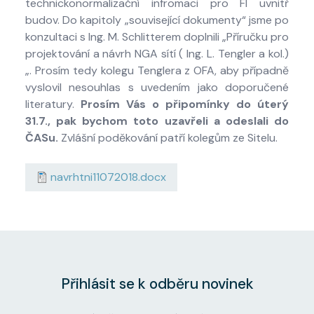
technickonormalizační infromaci pro FI uvnitř
budov. Do kapitoly „související dokumenty“ jsme po
konzultaci s Ing. M. Schlitterem doplnili „Příručku pro
projektování a návrh NGA sítí ( Ing. L. Tengler a kol.)
„. Prosím tedy kolegu Tenglera z OFA, aby případně
vyslovil nesouhlas s uvedením jako doporučené
literatury.
Prosím Vás o připomínky do úterý
31.7., pak bychom toto uzavřeli a odeslali do
ČASu.
Zvlášní poděkování patří kolegům ze Sitelu.
navrhtni11072018.docx
Přihlásit se k odběru novinek