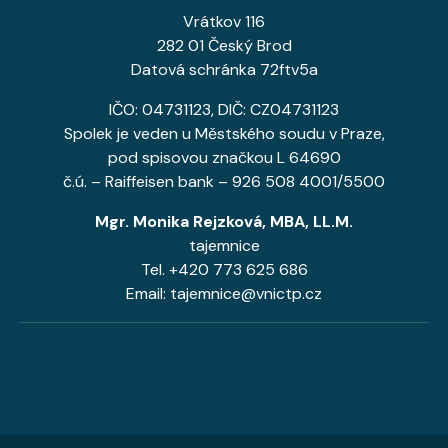
Vrátkov 116
282 01 Český Brod
Datová schránka 72ftv5a
IČO: 04731123, DIČ: CZ04731123
Spolek je veden u Městského soudu v Praze,
pod spisovou značkou L 64690
č.ú. – Raiffeisen bank – 926 508 4001/5500
Mgr. Monika Rejzková, MBA, LL.M.
tajemnice
Tel. +420 773 625 686
Email: tajemnice@vnictp.cz