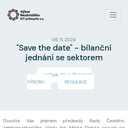
Přejít k hlavnímu obsahu
06. 11. 2024
"Save the date" - bilanční
jednání se sektorem
AKTUALITY A ČINNOSTI
VÝBORU
REGULACE
Dovolte Vás jménem předsedy Rady Českého
telekomunikačního úřadu Ing. Marka Eberta pozvat na