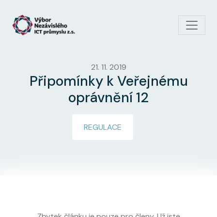
Přejít k hlavnímu obsahu
21. 11. 2019
Připomínky k Veřejnému
oprávnění 12
REGULACE
Zbytek článku je pouze pro členy. Už jste