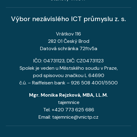
Výbor nezávislého ICT průmyslu z. s.
Vrátkov 116
282 01 Český Brod
Datová schránka 72ftv5a
IČO: 04731123, DIČ: CZ04731123
Spolek je veden u Městského soudu v Praze,
pod spisovou značkou L 64690
č.ú. – Raiffeisen bank – 926 508 4001/5500
Mgr. Monika Rejzková, MBA, LL.M.
tajemnice
Tel. +420 773 625 686
Email: tajemnice@vnictp.cz