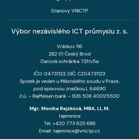
Stanovy VNICTP
Výbor nezávislého ICT průmyslu z. s.
Vrátkov 116
282 01 Český Brod
Datová schránka 72ftv5a
IČO: 04731123, DIČ: CZ04731123
Spolek je veden u Městského soudu v Praze,
pod spisovou značkou L 64690
č.ú. – Raiffeisen bank – 926 508 4001/5500
Mgr. Monika Rejzková, MBA, LL.M.
tajemnice
Tel. +420 773 625 686
Email: tajemnice@vnictp.cz