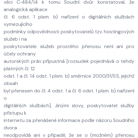
věci C‑484/14 k tomu Soudní dvůr konstatoval, že
analogická aplikace
čl. 6 odst. 1 písm. b) nařízení o digitálních službách
vymezujícího
podmínky odpovědnosti poskytovatelů tzv. hostingových
služeb i na
poskytovatele služeb prostého přenosu není ani pro
účely ochrany
autorských práv přípustná [rozsudek pojednává o tehdy
platných čl. 12
odst. 1 a čl. 14 odst. 1 písm. b) směrnice 2000/31/ES, jejichž
obsah
byl přenesen do čl. 4 odst. 1 a čl. 6 odst. 1 písm. b) nařízení
o
digitálních službách]. Jinými slovy, poskytovatel služby
přístupu k
internetu za přenášené informace podle názoru Soudního
dvora
neodpovídá ani v případě, že se o (možném) přenosu