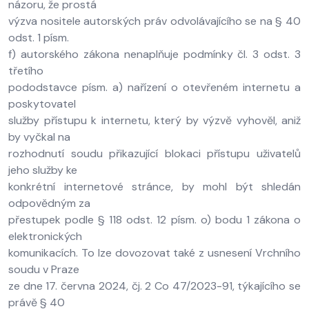
názoru, že prostá
výzva nositele autorských práv odvolávajícího se na § 40
odst. 1 písm.
f) autorského zákona nenaplňuje podmínky čl. 3 odst. 3
třetího
pododstavce písm. a) nařízení o otevřeném internetu a
poskytovatel
služby přístupu k internetu, který by výzvě vyhověl, aniž
by vyčkal na
rozhodnutí soudu přikazující blokaci přístupu uživatelů
jeho služby ke
konkrétní internetové stránce, by mohl být shledán
odpovědným za
přestupek podle § 118 odst. 12 písm. o) bodu 1 zákona o
elektronických
komunikacích. To lze dovozovat také z usnesení Vrchního
soudu v Praze
ze dne 17. června 2024, čj. 2 Co 47/2023-91, týkajícího se
právě § 40