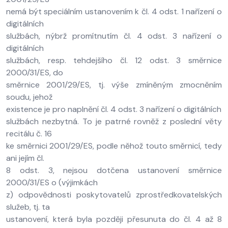
nemá být speciálním ustanovením k čl. 4 odst. 1 nařízení o
digitálních
službách, nýbrž promítnutím čl. 4 odst. 3 nařízení o
digitálních
službách, resp. tehdejšího čl. 12 odst. 3 směrnice
2000/31/ES, do
směrnice 2001/29/ES, tj. výše zmíněným zmocněním
soudu, jehož
existence je pro naplnění čl. 4 odst. 3 nařízení o digitálních
službách nezbytná. To je patrné rovněž z poslední věty
recitálu č. 16
ke směrnici 2001/29/ES, podle něhož touto směrnicí, tedy
ani jejím čl.
8 odst. 3, nejsou dotčena ustanovení směrnice
2000/31/ES o (výjimkách
z) odpovědnosti poskytovatelů zprostředkovatelských
služeb, tj. ta
ustanovení, která byla později přesunuta do čl. 4 až 8