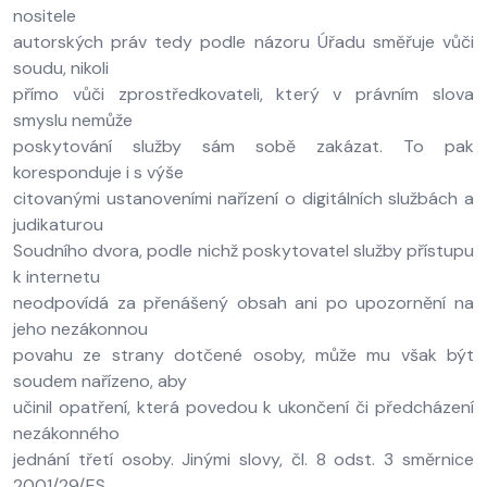
nositele
autorských práv tedy podle názoru Úřadu směřuje vůči
soudu, nikoli
přímo vůči zprostředkovateli, který v právním slova
smyslu nemůže
poskytování služby sám sobě zakázat. To pak
koresponduje i s výše
citovanými ustanoveními nařízení o digitálních službách a
judikaturou
Soudního dvora, podle nichž poskytovatel služby přístupu
k internetu
neodpovídá za přenášený obsah ani po upozornění na
jeho nezákonnou
povahu ze strany dotčené osoby, může mu však být
soudem nařízeno, aby
učinil opatření, která povedou k ukončení či předcházení
nezákonného
jednání třetí osoby. Jinými slovy, čl. 8 odst. 3 směrnice
2001/29/ES