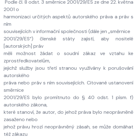
Podle čl. 8 odst. 3 směrnice 2001/29/ES ze dne 22. května
2001 o
harmonizaci určitých aspektů autorského práva a práv s
ním
souvisejících v informační společnosti (dále jen „směrnice
2001/29/ES“) členské státy zajistí, aby nositelé
[autorských] práv
měli možnost žádat o soudní zákaz ve vztahu ke
zprostředkovatelům,
jejichž služby jsou třetí stranou využívány k porušování
autorského
práva nebo práv s ním souvisejících. Citované ustanovení
směrnice
2001/29/ES bylo promítnuto do § 40 odst. 1 písm. f)
autorského zákona,
které stanoví, že autor, do jehož práva bylo neoprávněně
zasaženo nebo
jehož právu hrozí neoprávněný zásah, se může domáhat
též zákazu