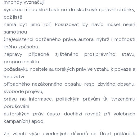
mnohdy vyznačují
vysokou mírou složitosti co do skutkové i právní stránky,
což jistě
nemá být jeho rolí. Posuzovat by navíc musel nejen
samotnou
(ne)existenci dotčeného práva autora, nýbrž i možnosti
jiného způsobu
nápravy případně zjištěného protiprávního stavu,
proporcionalitu
požadavku nositele autorských práv ve vztahu k povaze a
množství
případného nezákonného obsahu, resp. zbylého obsahu,
svobodě projevu,
právu na informace, politickým právům (k tvrzenému
porušování
autorských práv často dochází rovněž při volebních
kampaních) apod.
Ze všech výše uvedených důvodů se Úřad přiklání k