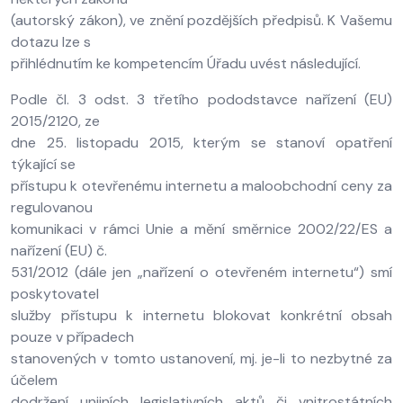
(autorský zákon), ve znění pozdějších předpisů. K Vašemu
dotazu lze s
přihlédnutím ke kompetencím Úřadu uvést následující.
Podle čl. 3 odst. 3 třetího pododstavce nařízení (EU)
2015/2120, ze
dne 25. listopadu 2015, kterým se stanoví opatření
týkající se
přístupu k otevřenému internetu a maloobchodní ceny za
regulovanou
komunikaci v rámci Unie a mění směrnice 2002/22/ES a
nařízení (EU) č.
531/2012 (dále jen „nařízení o otevřeném internetu“) smí
poskytovatel
služby přístupu k internetu blokovat konkrétní obsah
pouze v případech
stanovených v tomto ustanovení, mj. je-li to nezbytné za
účelem
dodržení unijních legislativních aktů či vnitrostátních