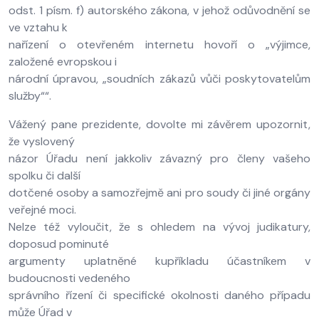
odst. 1 písm. f) autorského zákona, v jehož odůvodnění se
ve vztahu k
nařízení o otevřeném internetu hovoří o „výjimce,
založené evropskou i
národní úpravou, „soudních zákazů vůči poskytovatelům
služby““.
Vážený pane prezidente, dovolte mi závěrem upozornit,
že vyslovený
názor Úřadu není jakkoliv závazný pro členy vašeho
spolku či další
dotčené osoby a samozřejmě ani pro soudy či jiné orgány
veřejné moci.
Nelze též vyloučit, že s ohledem na vývoj judikatury,
doposud pominuté
argumenty uplatněné kupříkladu účastníkem v
budoucnosti vedeného
správního řízení či specifické okolnosti daného případu
může Úřad v