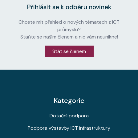
Přihlásit se k odběru novinek
Chcete mít přehled o nových tématech z ICT
průmyslu?
Staňte se naším členem a nic vám neunikne!
Stát se členem
Kategorie
Dotační podpora
Podpora výstavby ICT infrastruktury