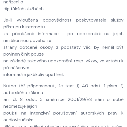
nařízení o
digitálních službách.
Je-li vyloučena odpovědnost poskytovatele služby
přístupu k internetu
za přenášené informace i po upozornění na jejich
nezákonnou povahu ze
strany dotčené osoby, z podstaty věci by neměl být
povinen činit pouze
na základě takového upozornění, resp. výzvy, ve vztahu k
přenášeným
informacím jakákoliv opatření.
Nutno též připomenout, že text § 40 odst. 1 písm. f)
autorského zákona
ani čl. 8 odst. 3 směrnice 2001/29/ES sám o sobě
neomezuje jejich
použití na intenzivní porušování autorských práv k
audiovizuálním
dílům skrze sdílení obsahu porušujícího autorská práva