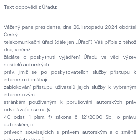
Text odpovědi z Úřadu:
Vážený pane prezidente, dne 26. listopadu 2024 obdržel
Český
telekomunikační úřad (dále jen „Úřad“) Váš přípis z téhož
dne, v němž
žádáte o poskytnutí vyjádření Úřadu ve věci výzev
nositelů autorských
práv, jimiž se po poskytovatelích služby přístupu k
internetu domáhají
zablokování přístupu uživatelů jejich služby k vybraným
internetovým
stránkám používaným k porušování autorských práv
odvolávajíce se na §
40 odst. 1 písm. f) zákona č. 121/2000 Sb., o právu
autorském, o
právech souvisejících s právem autorským a o změně
některých zákonů