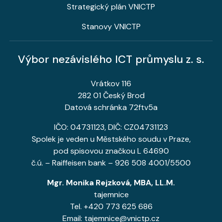
Strategický plán VNICTP
Stanovy VNICTP
Výbor nezávislého ICT průmyslu z. s.
Vrátkov 116
282 01 Český Brod
Datová schránka 72ftv5a
IČO: 04731123, DIČ: CZ04731123
Spolek je veden u Městského soudu v Praze,
pod spisovou značkou L 64690
č.ú. – Raiffeisen bank – 926 508 4001/5500
Mgr. Monika Rejzková, MBA, LL.M.
tajemnice
Tel. +420 773 625 686
Email: tajemnice@vnictp.cz