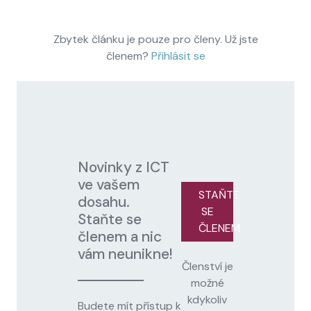
Zbytek článku je pouze pro členy. Už jste
členem?
Přihlásit se
Novinky z ICT
ve vašem
STAŇTE
dosahu.
SE
Staňte se
ČLENEM
členem a nic
vám neunikne!
Členství je
možné
kdykoliv
Budete mít přístup k