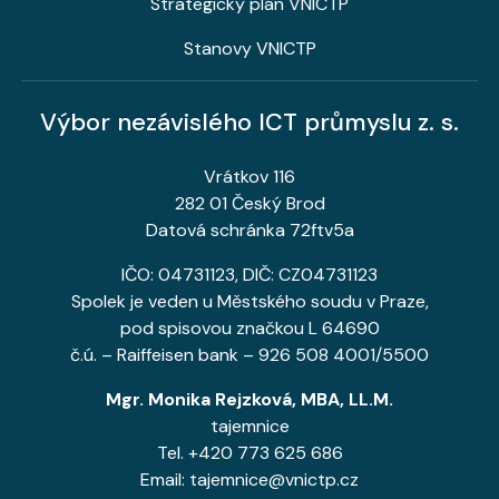
Strategický plán VNICTP
Stanovy VNICTP
Výbor nezávislého ICT průmyslu z. s.
Vrátkov 116
282 01 Český Brod
Datová schránka 72ftv5a
IČO: 04731123, DIČ: CZ04731123
Spolek je veden u Městského soudu v Praze,
pod spisovou značkou L 64690
č.ú. – Raiffeisen bank – 926 508 4001/5500
Mgr. Monika Rejzková, MBA, LL.M.
tajemnice
Tel. +420 773 625 686
Email: tajemnice@vnictp.cz