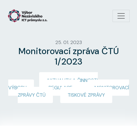
Přejít k hlavnímu obsahu
25. 01. 2023
Monitorovací zpráva ČTÚ
1/2023
AKTUALITY A ČINNOSTI
VÝBORU
REGULACE
MONITOROVACÍ
ZPRÁVY ČTÚ
TISKOVÉ ZPRÁVY