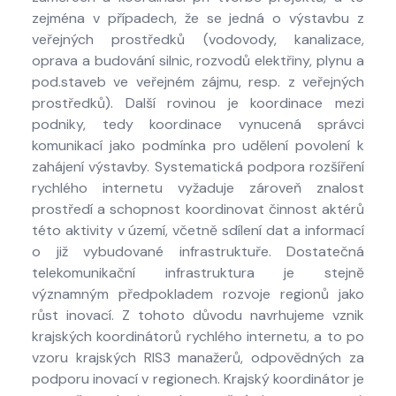
zejména v případech, že se jedná o výstavbu z
veřejných prostředků (vodovody, kanalizace,
oprava a budování silnic, rozvodů elektřiny, plynu a
pod.staveb ve veřejném zájmu, resp. z veřejných
prostředků). Další rovinou je koordinace mezi
podniky, tedy koordinace vynucená správci
komunikací jako podmínka pro udělení povolení k
zahájení výstavby. Systematická podpora rozšíření
rychlého internetu vyžaduje zároveň znalost
prostředí a schopnost koordinovat činnost aktérů
této aktivity v území, včetně sdílení dat a informací
o již vybudované infrastruktuře. Dostatečná
telekomunikační infrastruktura je stejně
významným předpokladem rozvoje regionů jako
růst inovací. Z tohoto důvodu navrhujeme vznik
krajských koordinátorů rychlého internetu, a to po
vzoru krajských RIS3 manažerů, odpovědných za
podporu inovací v regionech. Krajský koordinátor je