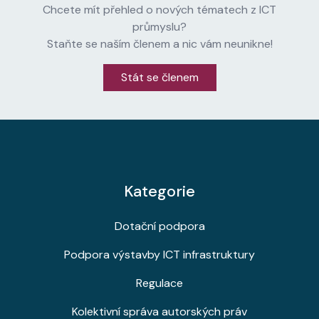
Chcete mít přehled o nových tématech z ICT
průmyslu?
Staňte se naším členem a nic vám neunikne!
Stát se členem
Kategorie
Dotační podpora
Podpora výstavby ICT infrastruktury
Regulace
Kolektivní správa autorských práv