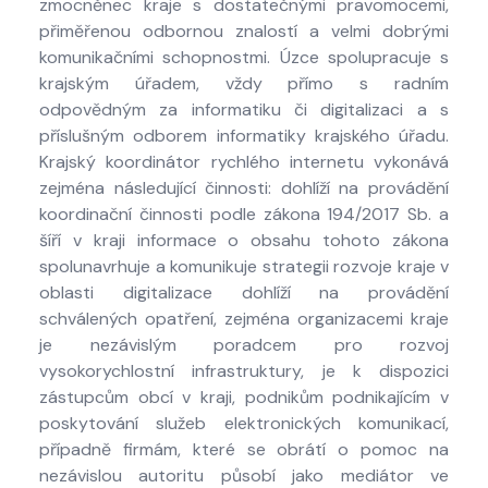
zmocněnec kraje s dostatečnými pravomocemi,
přiměřenou odbornou znalostí a velmi dobrými
komunikačními schopnostmi. Úzce spolupracuje s
krajským úřadem, vždy přímo s radním
odpovědným za informatiku či digitalizaci a s
příslušným odborem informatiky krajského úřadu.
Krajský koordinátor rychlého internetu vykonává
zejména následující činnosti: dohlíží na provádění
koordinační činnosti podle zákona 194/2017 Sb. a
šíří v kraji informace o obsahu tohoto zákona
spolunavrhuje a komunikuje strategii rozvoje kraje v
oblasti digitalizace dohlíží na provádění
schválených opatření, zejména organizacemi kraje
je nezávislým poradcem pro rozvoj
vysokorychlostní infrastruktury, je k dispozici
zástupcům obcí v kraji, podnikům podnikajícím v
poskytování služeb elektronických komunikací,
případně firmám, které se obrátí o pomoc na
nezávislou autoritu působí jako mediátor ve