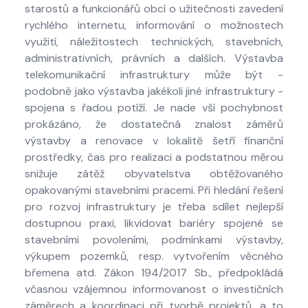
starostů a funkcionářů obcí o užitečnosti zavedení
rychlého internetu, informování o možnostech
využití, náležitostech technických, stavebních,
administrativních, právních a dalších. Výstavba
telekomunikační infrastruktury může být -
podobně jako výstavba jakékoli jiné infrastruktury -
spojena s řadou potíží. Je nade vší pochybnost
prokázáno, že dostatečná znalost záměrů
výstavby a renovace v lokalitě šetří finanční
prostředky, čas pro realizaci a podstatnou měrou
snižuje zátěž obyvatelstva obtěžovaného
opakovanými stavebními pracemi. Při hledání řešení
pro rozvoj infrastruktury je třeba sdílet nejlepší
dostupnou praxi, likvidovat bariéry spojené se
stavebními povoleními, podmínkami výstavby,
výkupem pozemků, resp. vytvořením věcného
břemena atd. Zákon 194/2017 Sb., předpokládá
včasnou vzájemnou informovanost o investičních
záměrech a koordinaci při tvorbě projektů, a to