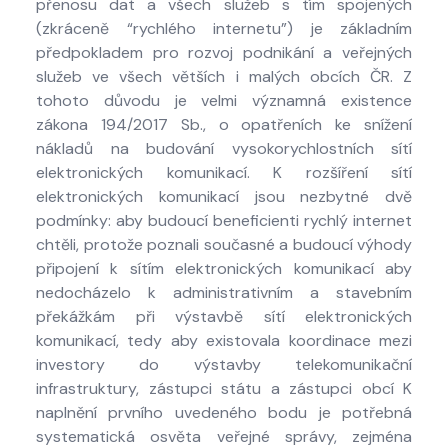
přenosu dat a všech služeb s tím spojených
(zkráceně “rychlého internetu”) je základním
předpokladem pro rozvoj podnikání a veřejných
služeb ve všech větších i malých obcích ČR. Z
tohoto důvodu je velmi významná existence
zákona 194/2017 Sb., o opatřeních ke snížení
nákladů na budování vysokorychlostních sítí
elektronických komunikací. K rozšíření sítí
elektronických komunikací jsou nezbytné dvě
podmínky: aby budoucí beneficienti rychlý internet
chtěli, protože poznali současné a budoucí výhody
připojení k sítím elektronických komunikací aby
nedocházelo k administrativním a stavebním
překážkám při výstavbě sítí elektronických
komunikací, tedy aby existovala koordinace mezi
investory do výstavby telekomunikační
infrastruktury, zástupci státu a zástupci obcí K
naplnění prvního uvedeného bodu je potřebná
systematická osvěta veřejné správy, zejména