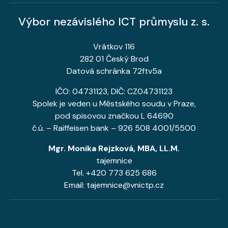
Výbor nezávislého ICT průmyslu z. s.
Vrátkov 116
282 01 Český Brod
Datová schránka 72ftv5a
IČO: 04731123, DIČ: CZ04731123
Spolek je veden u Městského soudu v Praze,
pod spisovou značkou L 64690
č.ú. – Raiffeisen bank – 926 508 4001/5500
Mgr. Monika Rejzková, MBA, LL.M.
tajemnice
Tel. +420 773 625 686
Email: tajemnice@vnictp.cz