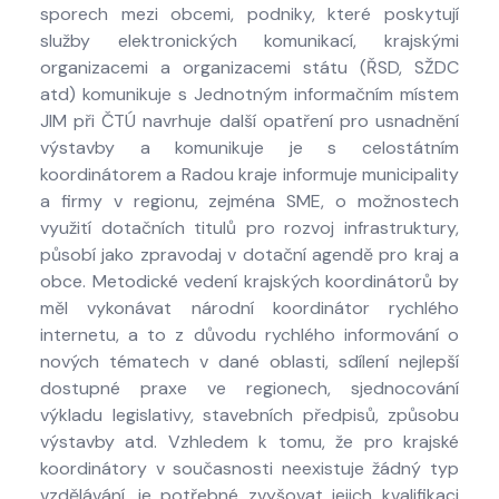
sporech mezi obcemi, podniky, které poskytují
služby elektronických komunikací, krajskými
organizacemi a organizacemi státu (ŘSD, SŽDC
atd) komunikuje s Jednotným informačním místem
JIM při ČTÚ navrhuje další opatření pro usnadnění
výstavby a komunikuje je s celostátním
koordinátorem a Radou kraje informuje municipality
a firmy v regionu, zejména SME, o možnostech
využití dotačních titulů pro rozvoj infrastruktury,
působí jako zpravodaj v dotační agendě pro kraj a
obce. Metodické vedení krajských koordinátorů by
měl vykonávat národní koordinátor rychlého
internetu, a to z důvodu rychlého informování o
nových tématech v dané oblasti, sdílení nejlepší
dostupné praxe ve regionech, sjednocování
výkladu legislativy, stavebních předpisů, způsobu
výstavby atd. Vzhledem k tomu, že pro krajské
koordinátory v současnosti neexistuje žádný typ
vzdělávání, je potřebné zvyšovat jejich kvalifikaci