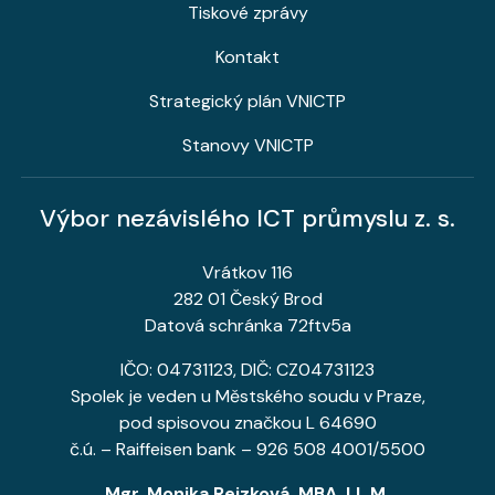
Tiskové zprávy
Kontakt
Strategický plán VNICTP
Stanovy VNICTP
Výbor nezávislého ICT průmyslu z. s.
Vrátkov 116
282 01 Český Brod
Datová schránka 72ftv5a
IČO: 04731123, DIČ: CZ04731123
Spolek je veden u Městského soudu v Praze,
pod spisovou značkou L 64690
č.ú. – Raiffeisen bank – 926 508 4001/5500
Mgr. Monika Rejzková, MBA, LL.M.