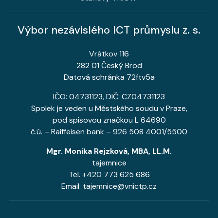
Výbor nezávislého ICT průmyslu z. s.
Vrátkov 116
282 01 Český Brod
Datová schránka 72ftv5a
IČO: 04731123, DIČ: CZ04731123
Spolek je veden u Městského soudu v Praze,
pod spisovou značkou L 64690
č.ú. – Raiffeisen bank – 926 508 4001/5500
Mgr. Monika Rejzková, MBA, LL.M.
tajemnice
Tel. +420 773 625 686
Email: tajemnice@vnictp.cz