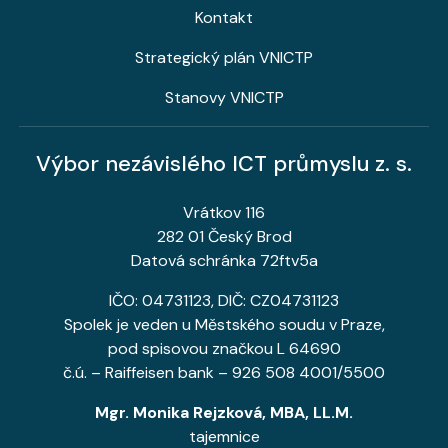
Kontakt
Strategický plán VNICTP
Stanovy VNICTP
Výbor nezávislého ICT průmyslu z. s.
Vrátkov 116
282 01 Český Brod
Datová schránka 72ftv5a
IČO: 04731123, DIČ: CZ04731123
Spolek je veden u Městského soudu v Praze,
pod spisovou značkou L 64690
č.ú. – Raiffeisen bank – 926 508 4001/5500
Mgr. Monika Rejzková, MBA, LL.M.
tajemnice