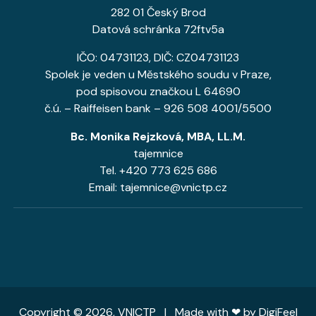
282 01 Český Brod
Datová schránka 72ftv5a
IČO: 04731123, DIČ: CZ04731123
Spolek je veden u Městského soudu v Praze,
pod spisovou značkou L 64690
č.ú. – Raiffeisen bank – 926 508 4001/5500
Bc. Monika Rejzková, MBA, LL.M.
tajemnice
Tel. +420 773 625 686
Email: tajemnice@vnictp.cz
Copyright © 2026, VNICTP | Made with ❤ by
DigiFeel