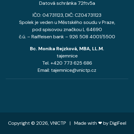
Datová schránka 72ftv5a
IČO: 04731123, DIČ: CZ04731123
Spolek je veden u Městského soudu v Praze,
pod spisovou značkou L 64690
č.ú. – Raiffeisen bank – 926 508 4001/5500
Bc. Monika Rejzková, MBA, LL.M.
tajemnice
Tel. +420 773 625 686
Email: tajemnice@vnictp.cz
Copyright © 2026, VNICTP | Made with ❤ by
DigiFeel