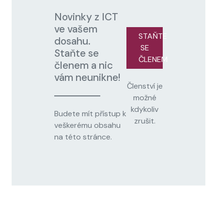
Novinky z ICT
ve vašem
STAŇTE
dosahu.
SE
Staňte se
ČLENEM
členem a nic
vám neunikne!
Členství je
možné
kdykoliv
Budete mít přístup k
zrušit.
veškerému obsahu
na této stránce.