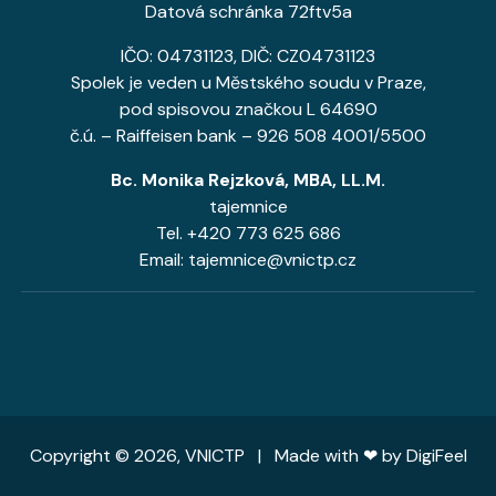
Datová schránka 72ftv5a
IČO: 04731123, DIČ: CZ04731123
Spolek je veden u Městského soudu v Praze,
pod spisovou značkou L 64690
č.ú. – Raiffeisen bank – 926 508 4001/5500
Bc. Monika Rejzková, MBA, LL.M.
tajemnice
Tel. +420 773 625 686
Email: tajemnice@vnictp.cz
Copyright © 2026, VNICTP | Made with ❤ by
DigiFeel