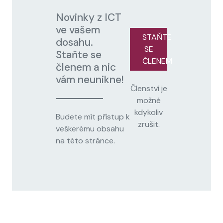
Novinky z ICT
ve vašem
STAŇTE
dosahu.
SE
Staňte se
ČLENEM
členem a nic
vám neunikne!
Členství je
možné
kdykoliv
Budete mít přístup k
zrušit.
veškerému obsahu
na této stránce.