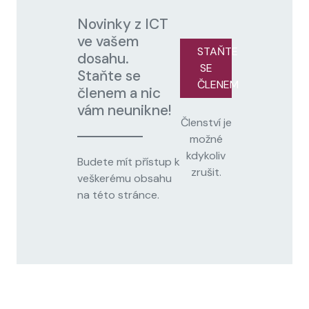
Novinky z ICT
ve vašem
STAŇTE
dosahu.
SE
Staňte se
ČLENEM
členem a nic
vám neunikne!
Členství je
možné
kdykoliv
Budete mít přístup k
zrušit.
veškerému obsahu
na této stránce.