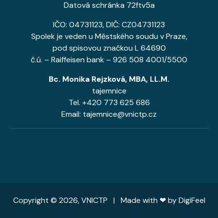
Datová schránka 72ftv5a
IČO: 04731123, DIČ: CZ04731123
Spolek je veden u Městského soudu v Praze,
pod spisovou značkou L 64690
č.ú. – Raiffeisen bank – 926 508 4001/5500
Bc. Monika Rejzková, MBA, LL.M.
tajemnice
Tel. +420 773 625 686
Email: tajemnice@vnictp.cz
Copyright © 2026, VNICTP | Made with ❤ by
DigiFeel