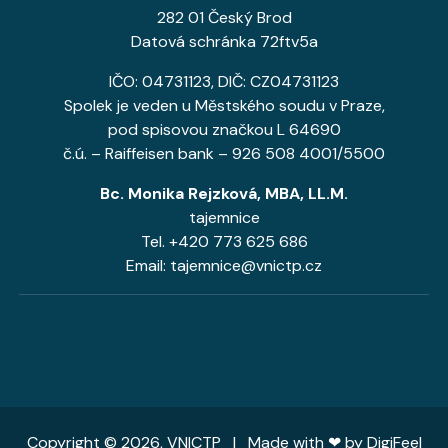
282 01 Český Brod
Datová schránka 72ftv5a
IČO: 04731123, DIČ: CZ04731123
Spolek je veden u Městského soudu v Praze,
pod spisovou značkou L 64690
č.ú. – Raiffeisen bank – 926 508 4001/5500
Bc. Monika Rejzková, MBA, LL.M.
tajemnice
Tel. +420 773 625 686
Email: tajemnice@vnictp.cz
Copyright © 2026, VNICTP | Made with ❤ by
DigiFeel