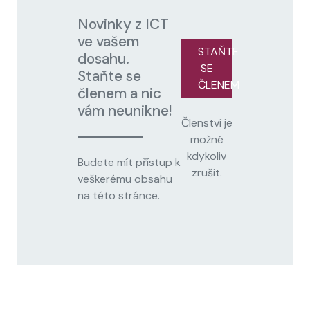
Novinky z ICT
ve vašem
STAŇTE
dosahu.
SE
Staňte se
ČLENEM
členem a nic
vám neunikne!
Členství je
možné
kdykoliv
Budete mít přístup k
zrušit.
veškerému obsahu
na této stránce.