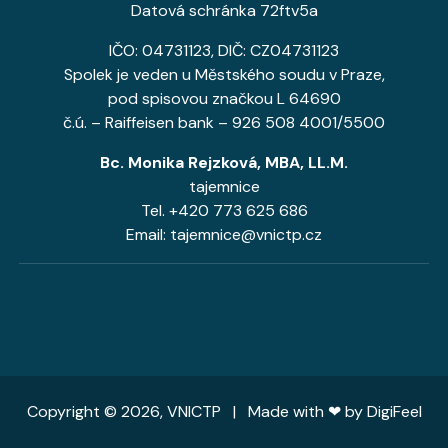
Datová schránka 72ftv5a
IČO: 04731123, DIČ: CZ04731123
Spolek je veden u Městského soudu v Praze,
pod spisovou značkou L 64690
č.ú. – Raiffeisen bank – 926 508 4001/5500
Bc. Monika Rejzková, MBA, LL.M.
tajemnice
Tel. +420 773 625 686
Email: tajemnice@vnictp.cz
Copyright © 2026, VNICTP | Made with ❤ by
DigiFeel