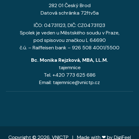
282 01 Český Brod
Datová schránka 72ftv5a
IČO: 04731123, DIČ: CZ04731123
Spolek je veden u Městského soudu v Praze,
pod spisovou značkou L 64690
č.ú. – Raiffeisen bank – 926 508 4001/5500
Bc. Monika Rejzková, MBA, LL.M.
tajemnice
Tel. +420 773 625 686
Email: tajemnice@vnictp.cz
Copyright © 2026, VNICTP | Made with ❤ by
DigiFeel