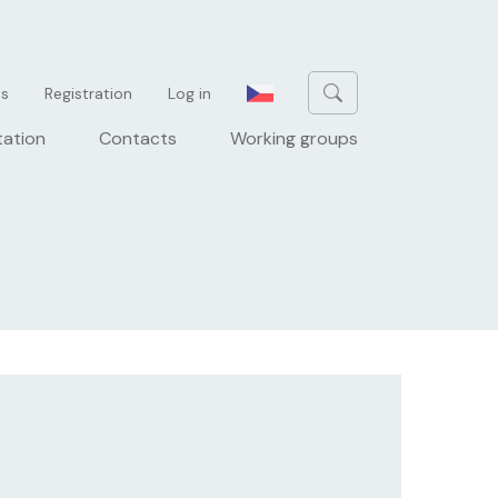
u
es
Registration
Log in
tation
Contacts
Working groups