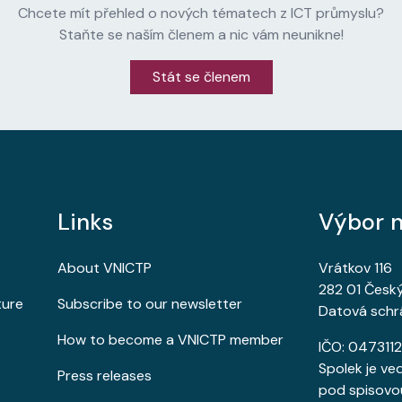
Chcete mít přehled o nových tématech z ICT průmyslu?
Staňte se naším členem a nic vám neunikne!
Stát se členem
Links
Výbor n
About VNICTP
Vrátkov 116
282 01 Česk
ture
Subscribe to our newsletter
Datová schr
How to become a VNICTP member
IČO: 0473112
Spolek je ve
Press releases
pod spisovo