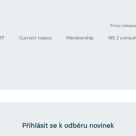
User account men
Press releas
ion
TP
Current topics
Membership
NIS 2 consul
Přihlásit se k odběru novinek