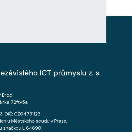
ezávislého ICT průmyslu z. s.
ý Brod
ánka 72ftv5a
3, DIČ: CZ04731123
den u Městského soudu v Praze,
u značkou L 64690