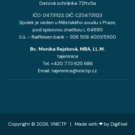
Datová schránka 72ftv5a
IČO: 04731123, DIČ: CZ04731123
Spolek je veden u Městského soudu v Praze,
pod spisovou značkou L 64690
č.ú. – Raiffeisen bank – 926 508 4001/5500
Bc. Monika Rejzková, MBA, LL.M.
tajemnice
Tel. +420 773 625 686
Email: tajemnice@vnictp.cz
Copyright © 2026, VNICTP | Made with ❤ by
DigiFeel