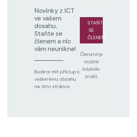
Novinky z ICT
ve vašem
STAŇTE
dosahu.
SE
Staňte se
ČLENEM
členem a nic
vám neunikne!
Členství je
možné
kdykoliv
Budete mít přístup k
zrušit.
veškerému obsahu
na této stránce.