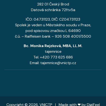
282 01 Český Brod
Datová schránka 72ftv5a
IČO: 04731123, DIČ: CZ04731123
Spolek je veden u Městského soudu v Praze,
pod spisovou značkou L 64690
č.ú. – Raiffeisen bank – 926 508 4001/5500
Bc. Monika Rejzková, MBA, LL.M.
tajemnice
Tel. +420 773 625 686
Email: tajemnice@vnictp.cz
Copyright © 2026, VNICTP | Made with ❤ by
DigiFeel