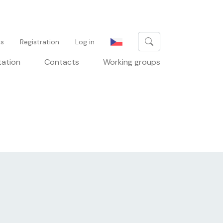
u
es
Registration
Log in
tation
Contacts
Working groups