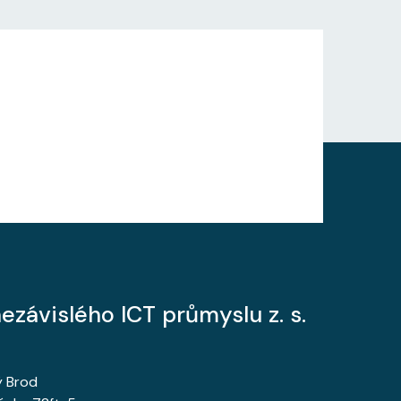
ezávislého ICT průmyslu z. s.
ý Brod